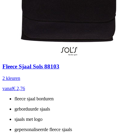
Fleece Sjaal Sols 88103
2
kleur
en
vanaf
€
2,76
fleece sjaal borduren
geborduurde sjaals
sjaals met logo
gepersonaliseerde fleece sjaals