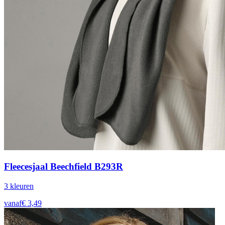
Fleecesjaal Beechfield B293R
3
kleur
en
vanaf
€
3,49