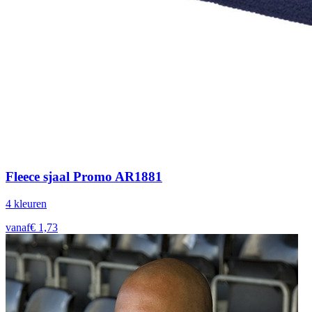
Fleece sjaal Promo AR1881
4
kleur
en
vanaf
€
1,73