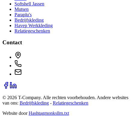
Softshell Jassen
Mutsen
Paraplu's
Bedrijfskleding
Havep Werkkleding
Relatiegeschenken
Contact
©
2026
T-Company
. Alle rechten voorbehouden.
Andere websites
van ons:
Bedrijfskleding
-
Relatiegeschenken
Website door
Hashtagmonks
llm.txt