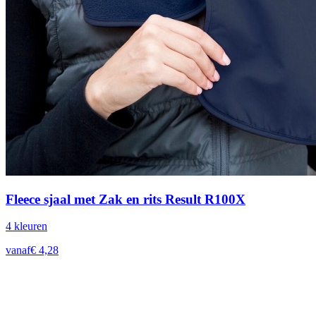
Fleece sjaal met Zak en rits Result R100X
4
kleur
en
vanaf
€
4,28