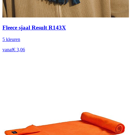
Fleece sjaal Result R143X
5
kleur
en
vanaf
€
3,06