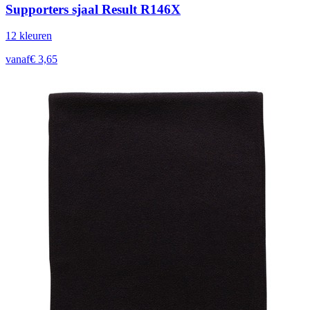
Supporters sjaal Result R146X
12
kleur
en
vanaf
€
3,65