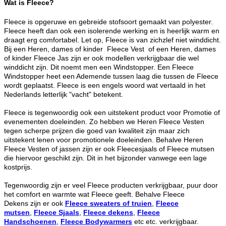
Wat is Fleece?
Fleece is opgeruwe en gebreide stofsoort gemaakt van polyester.
Fleece heeft dan ook een isolerende werking en is heerlijk warm en
draagt erg comfortabel. Let op, Fleece is van zichzlef niet winddicht.
Bij een Heren, dames of kinder Fleece Vest of een Heren, dames
of kinder Fleece Jas zijn er ook modellen verkrijgbaar die wel
winddicht zijn. Dit noemt men een Windstopper. Een Fleece
Windstopper heet een Ademende tussen laag die tussen de Fleece
wordt geplaatst. Fleece is een engels woord wat vertaald in het
Nederlands letterlijk "vacht" betekent.
Fleece is tegenwoordig ook een uitstekent product voor Promotie of
evenementen doeleinden. Zo hebben we Heren Fleece Vesten
tegen scherpe prijzen die goed van kwaliteit zijn maar zich
uitstekent lenen voor promotionele doeleinden. Behalve Heren
Fleece Vesten of jassen zijn er ook Fleecesjaals of Fleece mutsen
die hiervoor geschikt zijn. Dit in het bijzonder vanwege een lage
kostprijs.
Tegenwoordig zijn er veel Fleece producten verkrijgbaar, puur door
het comfort en warmte wat Fleece geeft. Behalve Fleece
Dekens zijn er ook
Fleece sweaters of truien
,
Fleece
mutsen
,
Fleece Sjaals
,
Fleece dekens
,
Fleece
Handschoenen
,
Fleece Bodywarmers
etc etc. verkrijgbaar.