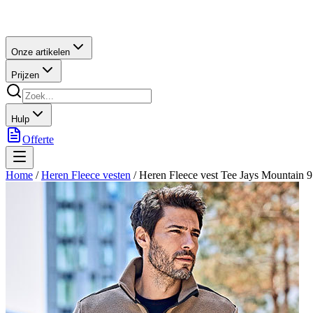
Onze artikelen
Prijzen
Hulp
Offerte
Home
/
Heren Fleece vesten
/
Heren Fleece vest Tee Jays Mountain 