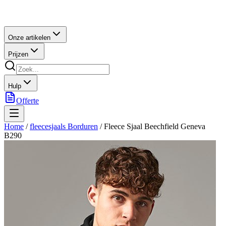
Onze artikelen
Prijzen
Hulp
Offerte
Home
/
fleecesjaals Borduren
/
Fleece Sjaal Beechfield Geneva
B290