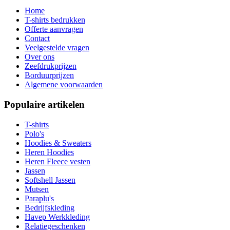
Home
T-shirts bedrukken
Offerte aanvragen
Contact
Veelgestelde vragen
Over ons
Zeefdrukprijzen
Borduurprijzen
Algemene voorwaarden
Populaire artikelen
T-shirts
Polo's
Hoodies & Sweaters
Heren Hoodies
Heren Fleece vesten
Jassen
Softshell Jassen
Mutsen
Paraplu's
Bedrijfskleding
Havep Werkkleding
Relatiegeschenken