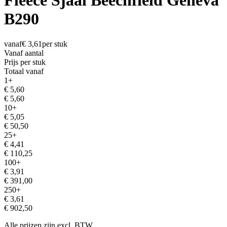
Fleece Sjaal Beechfield Geneva
B290
vanaf
€
3,61
per stuk
Vanaf aantal
Prijs per stuk
Totaal vanaf
1
+
€
5,60
€
5,60
10
+
€
5,05
€
50,50
25
+
€
4,41
€
110,25
100
+
€
3,91
€
391,00
250
+
€
3,61
€
902,50
Alle prijzen zijn excl. BTW