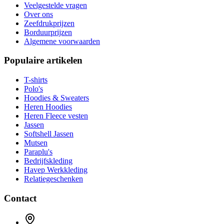
Veelgestelde vragen
Over ons
Zeefdrukprijzen
Borduurprijzen
Algemene voorwaarden
Populaire artikelen
T-shirts
Polo's
Hoodies & Sweaters
Heren Hoodies
Heren Fleece vesten
Jassen
Softshell Jassen
Mutsen
Paraplu's
Bedrijfskleding
Havep Werkkleding
Relatiegeschenken
Contact