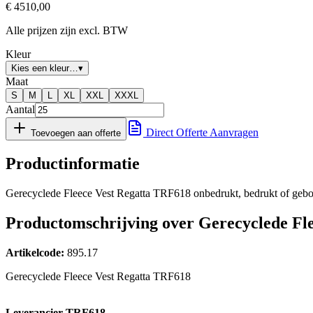
€
4510,00
Alle prijzen zijn excl. BTW
Kleur
Kies een kleur…
▾
Maat
S
M
L
XL
XXL
XXXL
Aantal
Direct Offerte Aanvragen
Toevoegen aan offerte
Productinformatie
Gerecyclede Fleece Vest Regatta TRF618 onbedrukt, bedrukt of gebord
Productomschrijving over Gerecyclede Fl
Artikelcode:
895.17
Gerecyclede Fleece Vest Regatta TRF618
Leverancier TRF618