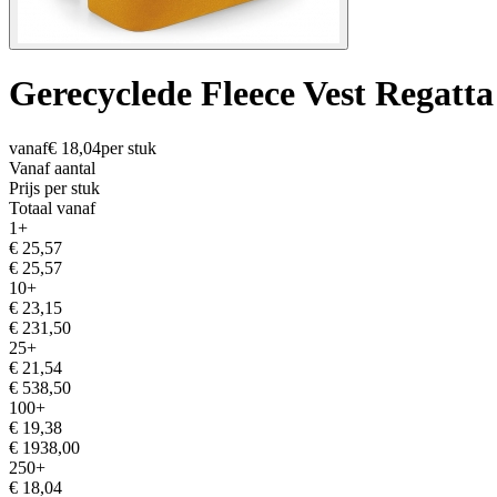
Gerecyclede Fleece Vest Regatt
vanaf
€
18,04
per stuk
Vanaf aantal
Prijs per stuk
Totaal vanaf
1
+
€
25,57
€
25,57
10
+
€
23,15
€
231,50
25
+
€
21,54
€
538,50
100
+
€
19,38
€
1938,00
250
+
€
18,04