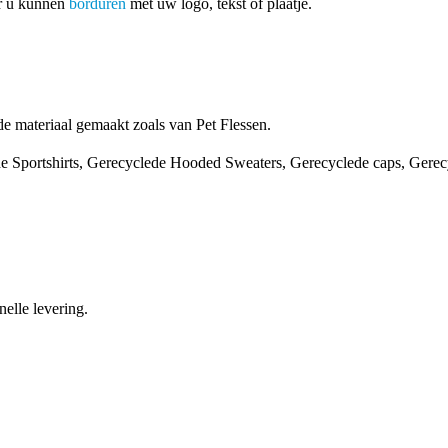
or u kunnen
borduren
met uw logo, tekst of plaatje.
e materiaal gemaakt zoals van Pet Flessen.
de Sportshirts, Gerecyclede Hooded Sweaters, Gerecyclede caps, Gerecy
nelle levering.