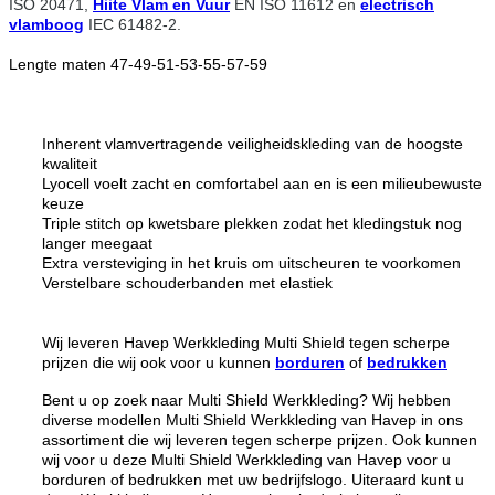
ISO
20471,
Hiite Vlam en Vuur
EN ISO
11612 en
electrisch
vlamboog
IEC 61482-2.
Lengte maten 47-49-51-53-55-57-59
Inherent vlamvertragende veiligheidskleding van de hoogste
kwaliteit
Lyocell voelt zacht en comfortabel aan en is een milieubewuste
keuze
Triple stitch op kwetsbare plekken zodat het kledingstuk nog
langer meegaat
Extra versteviging in het kruis om uitscheuren te voorkomen
Verstelbare schouderbanden met elastiek
Wij leveren Havep Werkkleding Multi Shield tegen scherpe
prijzen die wij ook voor u kunnen
borduren
of
bedrukken
Bent u op zoek naar Multi Shield Werkkleding? Wij hebben
diverse modellen Multi Shield Werkkleding van Havep in ons
assortiment die wij leveren tegen scherpe prijzen. Ook kunnen
wij voor u deze Multi Shield Werkkleding van Havep voor u
borduren of bedrukken met uw bedrijfslogo. Uiteraard kunt u