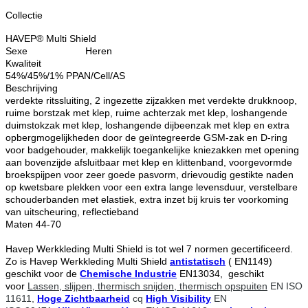
Collectie
HAVEP® Multi Shield
Sexe
Heren
Kwaliteit
54%/45%/1% PPAN/Cell/AS
Beschrijving
verdekte ritssluiting, 2 ingezette zijzakken met verdekte drukknoop,
ruime borstzak met klep, ruime achterzak met klep, loshangende
duimstokzak met klep, loshangende dijbeenzak met klep en extra
opbergmogelijkheden door de geïntegreerde GSM-zak en D-ring
voor badgehouder, makkelijk toegankelijke kniezakken met opening
aan bovenzijde afsluitbaar met klep en klittenband, voorgevormde
broekspijpen voor zeer goede pasvorm, drievoudig gestikte naden
op kwetsbare plekken voor een extra lange levensduur, verstelbare
schouderbanden met elastiek, extra inzet bij kruis ter voorkoming
van uitscheuring, reflectieband
Maten 44-70
Havep Werkkleding Multi Shield is tot wel 7 normen gecertificeerd.
Zo is Havep Werkkleding Multi Shield
antistatisch
( EN1149)
geschikt voor de
Chemische Industrie
EN13034, geschikt
voor
Lassen, slijpen, thermisch snijden, thermisch opspuiten
EN ISO
11611,
Hoge Zichtbaarheid
cq
High Visibility
EN