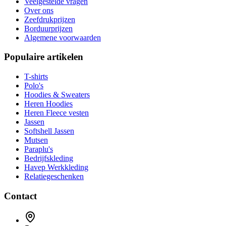
Veelgestelde vragen
Over ons
Zeefdrukprijzen
Borduurprijzen
Algemene voorwaarden
Populaire artikelen
T-shirts
Polo's
Hoodies & Sweaters
Heren Hoodies
Heren Fleece vesten
Jassen
Softshell Jassen
Mutsen
Paraplu's
Bedrijfskleding
Havep Werkkleding
Relatiegeschenken
Contact