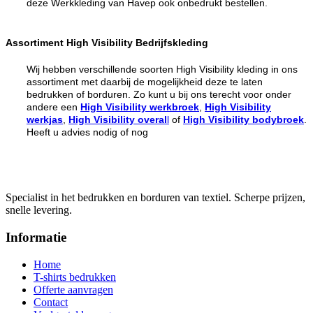
deze Werkkleding van Havep ook onbedrukt bestellen.
Assortiment High Visibility Bedrijfskleding
Wij hebben verschillende soorten High Visibility kleding in ons
assortiment met daarbij de mogelijkheid deze te laten
bedrukken of borduren. Zo kunt u bij ons terecht voor onder
andere een
High Visibility werkbroek
,
High Visibility
werkjas
,
High Visibility overal
l
of
High Visibility bodybroek
.
Heeft u advies nodig of nog
Specialist in het bedrukken en borduren van textiel. Scherpe prijzen,
snelle levering.
Informatie
Home
T-shirts bedrukken
Offerte aanvragen
Contact