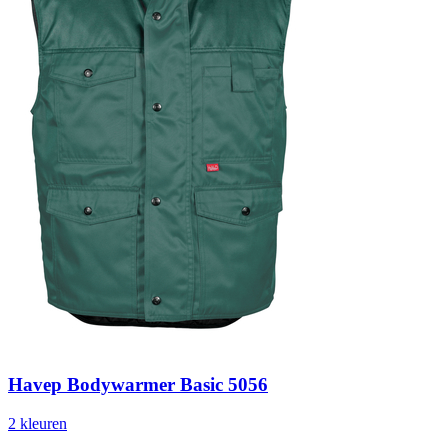
Havep Bodywarmer Basic 5056
2
kleur
en