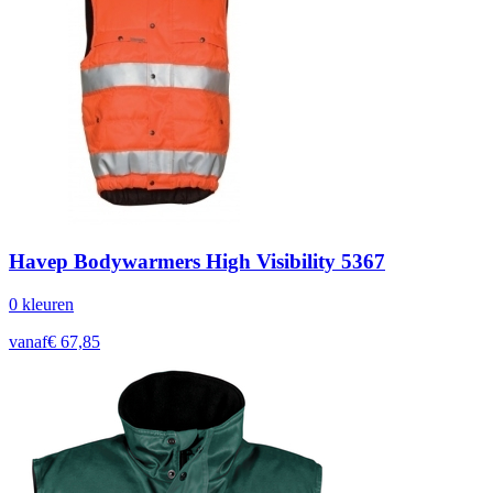
Havep Bodywarmers High Visibility 5367
0
kleur
en
vanaf
€
67,85