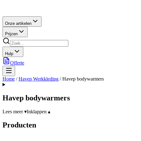
Onze artikelen
Prijzen
Hulp
Offerte
Home
/
Havep Werkkleding
/
Havep bodywarmers
Havep bodywarmers
Lees meer ▾
Inklappen ▴
Producten