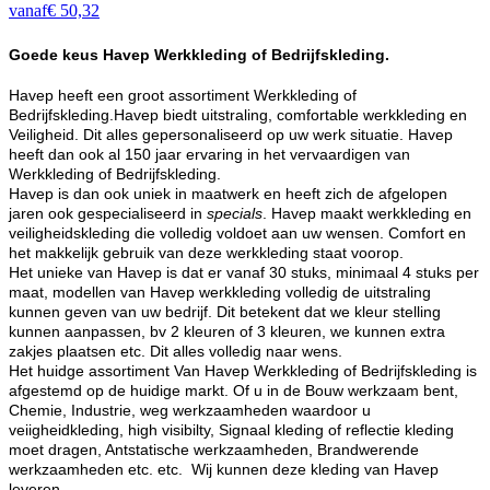
vanaf
€
50,32
Goede keus Havep Werkkleding of Bedrijfskleding.
Havep heeft een groot assortiment Werkkleding of
Bedrijfskleding.Havep biedt uitstraling, comfortable werkkleding en
Veiligheid. Dit alles gepersonaliseerd op uw werk situatie. Havep
heeft dan ook al 150 jaar ervaring in het vervaardigen van
Werkkleding of Bedrijfskleding.
Havep is dan ook uniek in maatwerk en heeft zich de afgelopen
jaren ook gespecialiseerd in
specials
. Havep maakt werkkleding en
veiligheidskleding die volledig voldoet aan uw wensen. Comfort en
het makkelijk gebruik van deze werkkleding staat voorop.
Het unieke van Havep is dat er vanaf 30 stuks, minimaal 4 stuks per
maat, modellen van Havep werkkleding volledig de uitstraling
kunnen geven van uw bedrijf. Dit betekent dat we kleur stelling
kunnen aanpassen, bv 2 kleuren of 3 kleuren, we kunnen extra
zakjes plaatsen etc. Dit alles volledig naar wens.
Het huidge assortiment Van Havep Werkkleding of Bedrijfskleding is
afgestemd op de huidige markt. Of u in de Bouw werkzaam bent,
Chemie, Industrie, weg werkzaamheden waardoor u
veiigheidkleding, high visibilty, Signaal kleding of reflectie kleding
moet dragen, Antstatische werkzaamheden, Brandwerende
werkzaamheden etc. etc. Wij kunnen deze kleding van Havep
leveren.