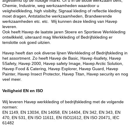
afgestemd op de huidige markt. Of u in de Bouw werkzaam bent,
Chemie, Industrie, weg werkzaamheden waardoor u
veiigheidkleding, high visibilty, Signaal kleding of reflectie kleding
moet dragen, Antstatische werkzaamheden, Brandwerende
werkzaamheden etc. etc. Wij kunnen deze kleding van Havep
leveren.
Ook heeft Havep de laatste jaren Stoere en Sportieve Werkkleding
ontwilkkeld, uiteraard mag Werkkleding of Bedrijfskleding er
tenslotte ook goed uitzien.
Havep heeft dan ook diverse lijnen Werkkleding of Bedrijfskleding in
het assortment. Zo heeft Havep de Basic, Havep 4safety, Havep
5Safety, Havep 2000, Havep safety Image, Havep Arctic Solution,
Havep Food & Catering, Havep Explorer, Havep Guard, Havep
Painter, Havep Insect Protector, Havep Titan, Havep security en nog
veel meer.
Veiligheid EN en ISO
Wij leveren Havep werkkleding of bedrijfskleding met de volgende
normen:
EN 1149, EN 13034, EN 14058, EN 14404, EN 342, EN 343, EN
470, EN 531, EN ISO 11611, EN ISO11612, EN ISO 20471, IEC
61482