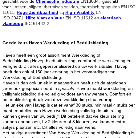
geschikt voor de
Chemische Industrie
EN13034, geschikt
voor
Lassen, slijpen, thermisch snijden, thermisch opspuiten
EN ISO
11611,
Hoge Zichtbaarheid
cq
High Visibility
EN
ISO
20471,
Hiite Vlam en Vuur
EN ISO
11612 en
electrisch
vlamboog
IEC 61482-2.
Goede keus Havep Werkkleding of Bedrijfskleding.
Havep heeft een groot assortiment Werkkleding of
Bedrijfskleding.Havep biedt uitstraling, comfortable werkkleding en
Veiligheid. Dit alles gepersonaliseerd op uw werk situatie. Havep
heeft dan ook al 150 jaar ervaring in het vervaardigen van
Werkkleding of Bedrijfskleding.
Havep is dan ook uniek in maatwerk en heeft zich de afgelopen
jaren ook gespecialiseerd in
specials
. Havep maakt werkkleding en
veiligheidskleding die volledig voldoet aan uw wensen. Comfort en
het makkelijk gebruik van deze werkkleding staat voorop.
Het unieke van Havep is dat er vanaf 30 stuks, minimaal 4 stuks per
maat, modellen van Havep werkkleding volledig de uitstraling
kunnen geven van uw bedrijf. Dit betekent dat we kleur stelling
kunnen aanpassen, bv 2 kleuren of 3 kleuren, we kunnen extra
zakjes plaatsen etc. Dit alles volledig naar wens.
Het huidge assortiment Van Havep Werkkleding of Bedrijfskleding is