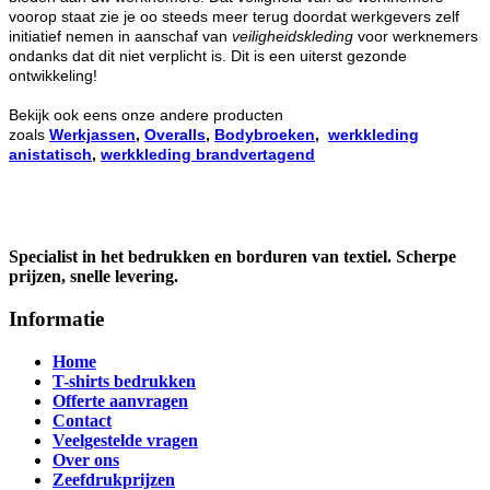
voorop staat zie je oo steeds meer terug doordat werkgevers zelf
initiatief nemen in aanschaf van
veiligheidskleding
voor werknemers
ondanks dat dit niet verplicht is. Dit is een uiterst gezonde
ontwikkeling!
Bekijk ook eens onze andere producten
zoals
Werkjassen
,
Overalls
,
Bodybroeken
,
werkkleding
anistatisch
,
werkkleding brandvertagend
Specialist in het bedrukken en borduren van textiel. Scherpe
prijzen, snelle levering.
Informatie
Home
T-shirts bedrukken
Offerte aanvragen
Contact
Veelgestelde vragen
Over ons
Zeefdrukprijzen