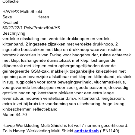
Collectie
HAVEP® Multi Shield
Sexe
Heren
Kwaliteit
50/27/22/1 Poly/Protex/Kat/AS
Beschrijving
verdekte ritssluiting met verdekte drukknopen en verdekt
klittenband, 2 ingezette zijzakken met verdekte drukknoop, 2
ingezette borstzakken met klep en drukknoop waarvan rechter
borstzak voorzien is van D-ring voor badgehouder, ruime achterzak
met klep, loshangende duimstokzak met klep, loshangende
dijbeenzak met klep en extra opbergmogelijkheden door de
geïntegreerde GSM-zak, makkelijk toegankelijke kniezakken met
opening aan bovenzijde afsluitbaar met klep en klittenband, elastiek
in rug, rugplooien voor extra bewegingsvrijheid, vluchtmaskerlus,
voorgevormde broekspijpen voor zeer goede pasvorm, drievoudig
gestikte naden op kwetsbare plekken voor een extra lange
levensduur, mouwen verstelbaar d.m.v. klittenband, lengtezoom,
extra inzet bij kruis ter voorkoming van uitscheuring, hoge kraag,
kinbeschermer, reflectieband
Maten 44-70
Havep Werkkleding Multi Shield is tot wel 7 normen gecertificeerd.
Zo is Havep Werkkleding Multi Shield
antistatisch
( EN1149)