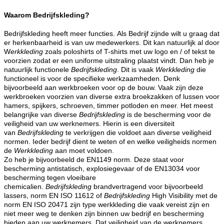
Waarom Bedrijfskleding?
Bedrijfskleding heeft meer functies. Als Bedrijf zijnde wilt u graag dat
er herkenbaarheid is van uw medewerkers. Dit kan natuurlijk al door
W
erkkleding
zoals poloshirts of T-shirts met uw logo en / of tekst te
voorzien zodat er een uniforme uitstraling plaatst vindt. Dan heb je
natuurlijk functionele
Bedrijfskleding
. Dit is vaak
Werkkleding
die
functioneel is voor de specifieke werkzaamheden. Denk
bijvoorbeeld aan werkbroeken voor op de bouw. Vaak zijn deze
werkbroeken voorzien van diverse extra broekzakken of lussen voor
hamers, spijkers, schroeven, timmer potloden en meer. Het meest
belangrijke van diverse
Bedrijfskleding
is de bescherming voor de
veiligheid van uw werknemers. Hierin is een diversiteit
van
Bedrijfskleding
te verkrijgen die voldoet aan diverse veiligheid
normen. Ieder bedrijf dient te weten of en welke veiligheids normen
de
Werkkleding
aan moet voldoen.
Zo heb je bijvoorbeeld de EN1149 norm. Deze staat voor
bescherming antistatisch, explosiegevaar of de EN13034 voor
bescherming tegen vloeibare
chemicalien.
Bedrijfskleding
brandvertragend voor bijvoorbeeld
lassers, norm EN ISO 11612 of
Bedrijfskleding
High Visibility met de
norm EN ISO 20471 zijn type werkkleding die vaak vereist zijn en
niet meer weg te denken zijn binnen uw bedrijf en bescherming
bieden aan uw werknemers. Dat veiligheid van de werknemers