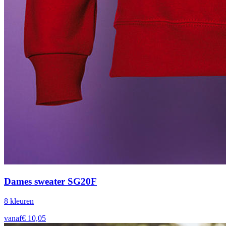
Dames sweater SG20F
8
kleur
en
vanaf
€
10,05