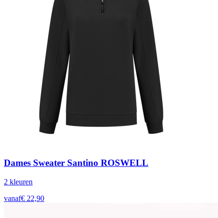
Dames Sweater Santino ROSWELL
2
kleur
en
vanaf
€
22,90