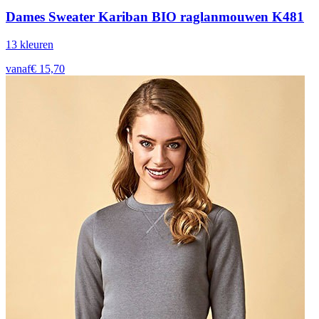
Dames Sweater Kariban BIO raglanmouwen K481
13
kleur
en
vanaf
€
15,70