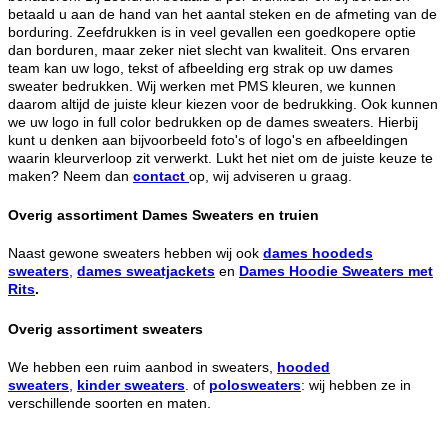
betaald u aan de hand van het aantal steken en de afmeting van de
borduring. Zeefdrukken is in veel gevallen een goedkopere optie
dan borduren, maar zeker niet slecht van kwaliteit. Ons ervaren
team kan uw logo, tekst of afbeelding erg strak op uw dames
sweater bedrukken. Wij werken met PMS kleuren, we kunnen
daarom altijd de juiste kleur kiezen voor de bedrukking. Ook kunnen
we uw logo in full color bedrukken op de dames sweaters. Hierbij
kunt u denken aan bijvoorbeeld foto's of logo's en afbeeldingen
waarin kleurverloop zit verwerkt. Lukt het niet om de juiste keuze te
maken? Neem dan
contact
op, wij adviseren u graag.
Overig assortiment Dames Sweaters en truien
Naast gewone sweaters hebben wij ook
dames hoodeds
sweaters
,
dames sweatjackets
en
Dames Hoodie Sweaters met
Rits
.
Overig assortiment sweaters
We hebben een ruim aanbod in sweaters,
hooded
sweaters
,
kinder sweaters
. of
polosweaters
: wij hebben ze in
verschillende soorten en maten.