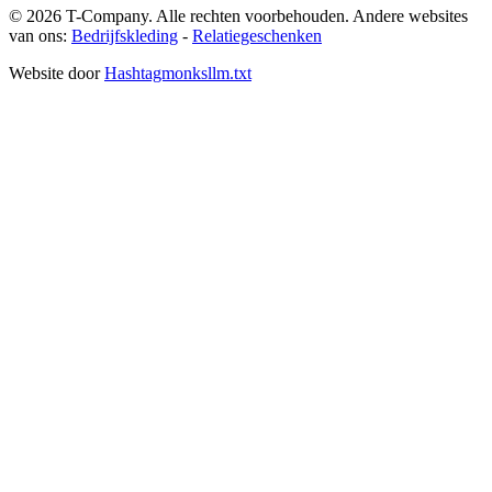
©
2026
T-Company
. Alle rechten voorbehouden.
Andere websites
van ons:
Bedrijfskleding
-
Relatiegeschenken
Website door
Hashtagmonks
llm.txt