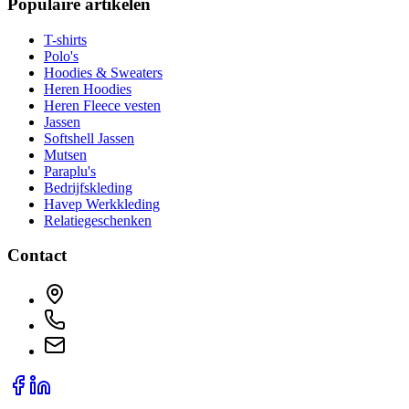
Populaire artikelen
T-shirts
Polo's
Hoodies & Sweaters
Heren Hoodies
Heren Fleece vesten
Jassen
Softshell Jassen
Mutsen
Paraplu's
Bedrijfskleding
Havep Werkkleding
Relatiegeschenken
Contact