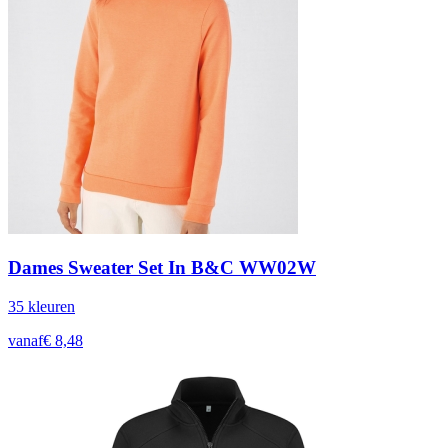
Dames Sweater Set In B&C WW02W
35
kleur
en
vanaf
€
8,48