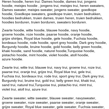
Heren hoodie, heren trui. Dames hoodie, dames trui, jongens
hoodie, meisjes hoodie , jongens trui, meisjes trui, heren sweaters,
Dames sweater, meisjes sweater, jongens sweater, goedkope
hoodie, Goedkope sweaters, goedkope truien, truien bedrukken,
hoodies bedrukken, truien dames, truien heren, truien bedrukken,
hoodies borduren, truien borduren, sweaters borduren.
Zwarte hoodie, witte
hoodie
, blauwe
hoodie
, navy
hoodie
,
groene
hoodie
, roze
hoodie
, paarse
hoodie
, oranje
hoodie
,
grijze
shirtjes, Royal blue
hoodie
, gele
hoodie
, Fuchsia
hoodie
,
bordeaux
hoodie
, rode
hoodie
, sport grey
hoodie
, Dark grey
hoodie
,
Burgundy
hoodie
, bruine
hoodie
, gold
hoodie
, kelly green
hoodie
,
khaki
hoodie
, sand
hoodie
, naturel
hoodie
,Turquoise
hoodie
,
pistachio
hoodie
, mint
hoodie
, violet
hoodie
, atoll
hoodie
,
azure
hoodie
.
Zwarte trui, witte
trui
, blauwe
trui
, navy
trui
, groene
trui
, roze
trui
,
paarse
trui
, oranje
trui
, grijze
trui
, Royal blue
trui
, gele
trui
,
Fuchsia
trui
, bordeaux
trui
, rode
trui
, sport grey
trui
, Dark grey
trui
,
Burgundy
trui
, bruine
trui
, gold
trui
, kelly green
trui
, khaki
trui
,
sand
trui
, naturel
trui
,Turquoise
trui
, pistachio
trui
, mint
trui
,
violet
trui
, atoll
trui
, azure
trui
.
Zwarte sweater, witte
sweater
, blauwe
sweater
, navy
sweater
,
groene
sweater
, roze
sweater
, paarse
sweater
, oranje
sweater
,
grijze
sweater
, Royal blue
sweater
, gele
sweater
, Fuchsia
sweater
,