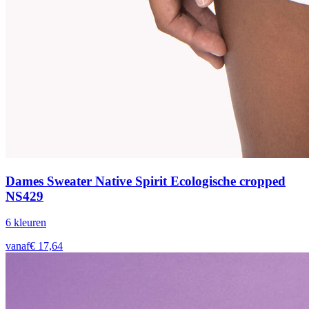
Dames Sweater Native Spirit Ecologische cropped
NS429
6
kleur
en
vanaf
€
17,64