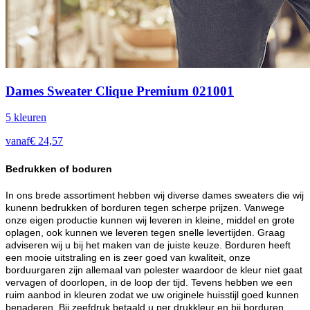
Dames Sweater Clique Premium 021001
5
kleur
en
vanaf
€
24,57
Bedrukken of boduren
In ons brede assortiment hebben wij diverse dames sweaters die wij
kunenn bedrukken of borduren tegen scherpe prijzen. Vanwege
onze eigen productie kunnen wij leveren in kleine, middel en grote
oplagen, ook kunnen we leveren tegen snelle levertijden. Graag
adviseren wij u bij het maken van de juiste keuze. Borduren heeft
een mooie uitstraling en is zeer goed van kwaliteit, onze
borduurgaren zijn allemaal van polester waardoor de kleur niet gaat
vervagen of doorlopen, in de loop der tijd. Tevens hebben we een
ruim aanbod in kleuren zodat we uw originele huisstijl goed kunnen
benaderen. Bij zeefdruk betaald u per drukkleur en bij borduren