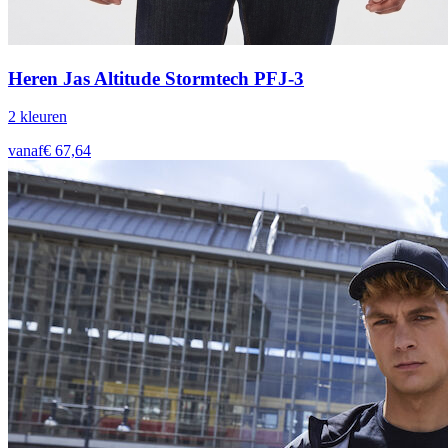
Heren Jas Altitude Stormtech PFJ-3
2
kleur
en
vanaf
€
67,64