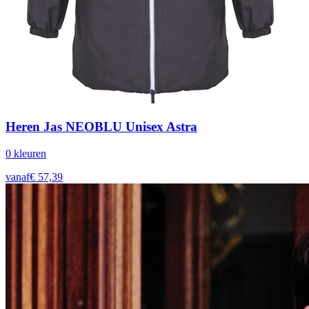
Heren Jas NEOBLU Unisex Astra
0
kleur
en
vanaf
€
57,39