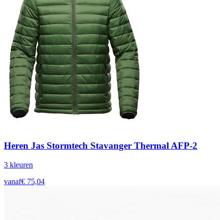
Heren Jas Stormtech Stavanger Thermal AFP-2
3
kleur
en
vanaf
€
75,04