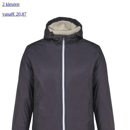
2
kleur
en
vanaf
€
20,87