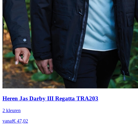
Heren Jas Darby III Regatta TRA203
2
kleur
en
vanaf
€
47,02