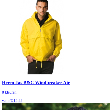
Heren Jas B&C Windbreaker Air
8
kleur
en
vanaf
€
14,22