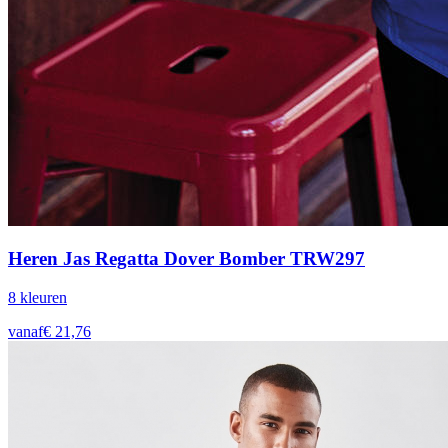
Heren Jas Regatta Dover Bomber TRW297
8
kleur
en
vanaf
€
21,76