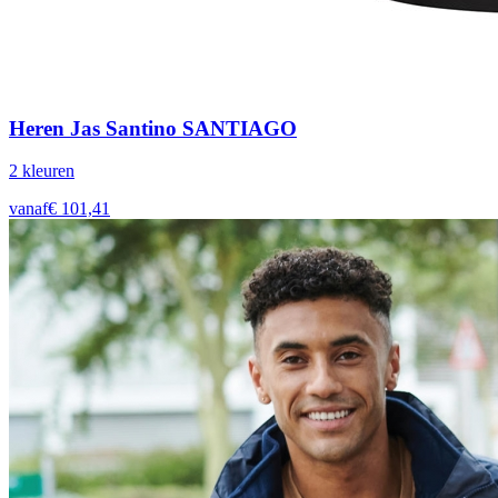
Heren Jas Santino SANTIAGO
2
kleur
en
vanaf
€
101,41