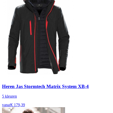
Heren Jas Stormtech Matrix System XB-4
5
kleur
en
vanaf
€
179,39