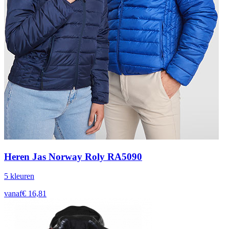
Heren Jas Norway Roly RA5090
5
kleur
en
vanaf
€
16,81