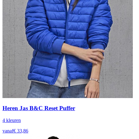
Heren Jas B&C Reset Puffer
4
kleur
en
vanaf
€
33,86