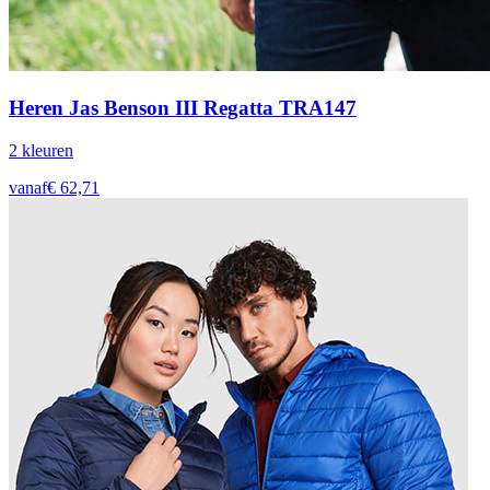
Heren Jas Benson III Regatta TRA147
2
kleur
en
vanaf
€
62,71