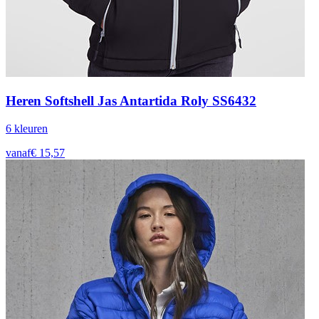
Heren Softshell Jas Antartida Roly SS6432
6
kleur
en
vanaf
€
15,57