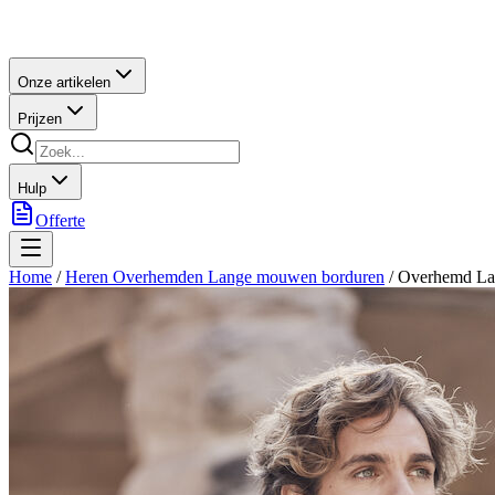
Onze artikelen
Prijzen
Hulp
Offerte
Home
/
Heren Overhemden Lange mouwen borduren
/
Overhemd La