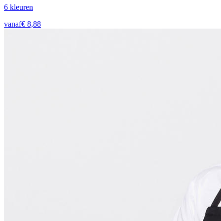
6
kleur
en
vanaf
€
8,88