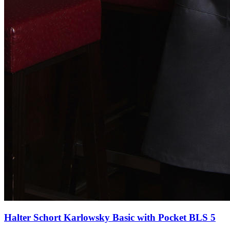
Halter Schort Karlowsky Basic with Pocket BLS 5