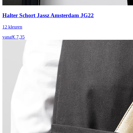
Halter Schort Jassz Amsterdam JG22
12
kleur
en
vanaf
€
7,35