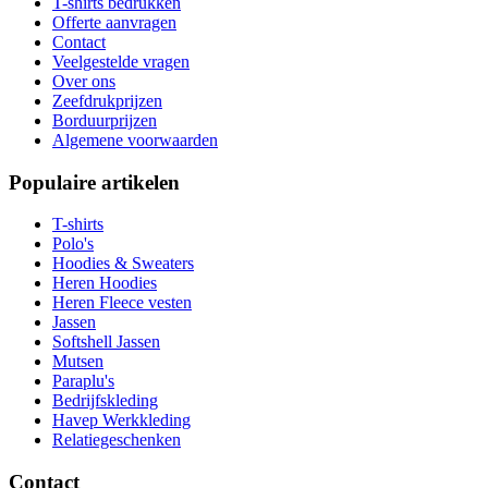
T-shirts bedrukken
Offerte aanvragen
Contact
Veelgestelde vragen
Over ons
Zeefdrukprijzen
Borduurprijzen
Algemene voorwaarden
Populaire artikelen
T-shirts
Polo's
Hoodies & Sweaters
Heren Hoodies
Heren Fleece vesten
Jassen
Softshell Jassen
Mutsen
Paraplu's
Bedrijfskleding
Havep Werkkleding
Relatiegeschenken
Contact