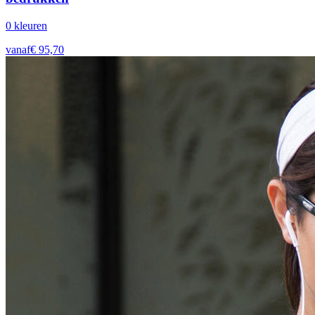
0
kleur
en
vanaf
€
95,70