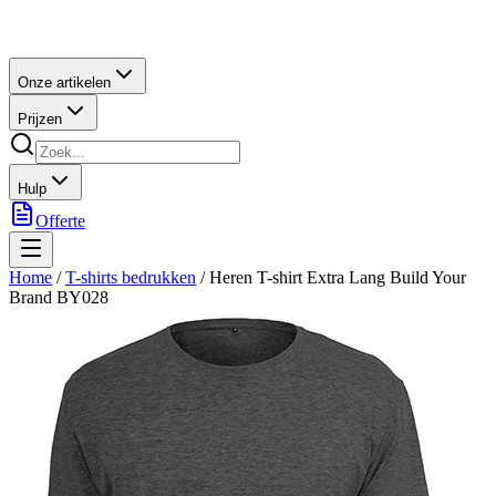
Onze artikelen
Prijzen
Hulp
Offerte
Home
/
T-shirts bedrukken
/
Heren T-shirt Extra Lang Build Your
Brand BY028