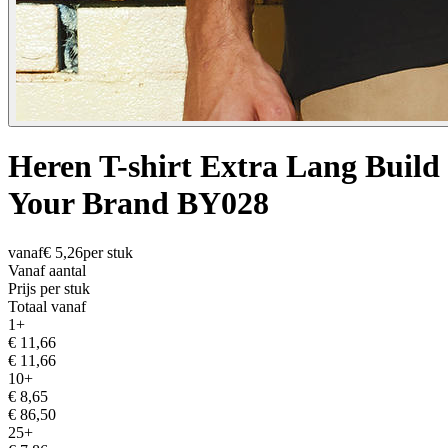
Heren T-shirt Extra Lang Build
Your Brand BY028
vanaf
€
5,26
per stuk
Vanaf aantal
Prijs per stuk
Totaal vanaf
1
+
€
11,66
€
11,66
10
+
€
8,65
€
86,50
25
+