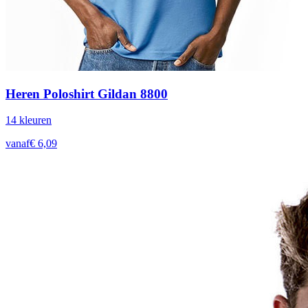
Heren Poloshirt Gildan 8800
14
kleur
en
vanaf
€
6,09