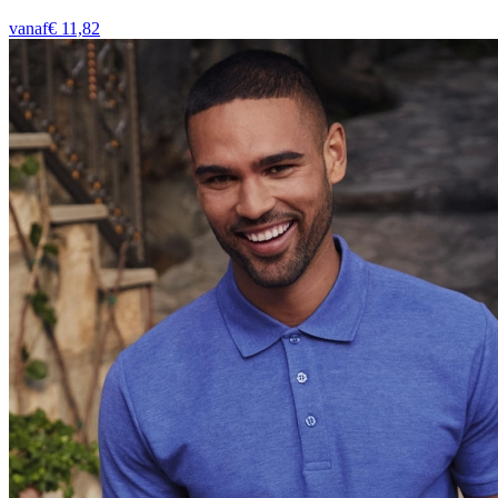
vanaf
€
11,82