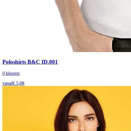
Poloshirts B&C ID.001
0
kleur
en
vanaf
€
5,08