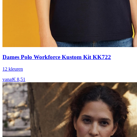
Dames Polo Workforce Kustom Kit KK722
12
kleur
en
vanaf
€
8,51