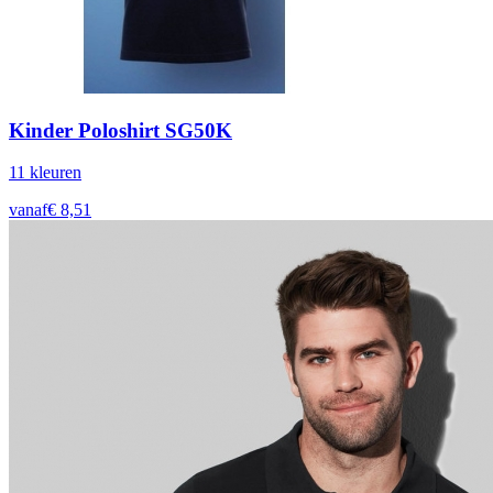
Kinder Poloshirt SG50K
11
kleur
en
vanaf
€
8,51