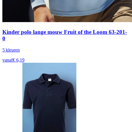
Kinder polo lange mouw Fruit of the Loom 63-201-
0
5
kleur
en
vanaf
€
6,19