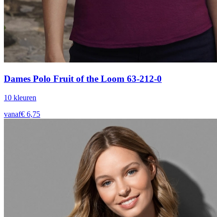
Dames Polo Fruit of the Loom 63-212-0
10
kleur
en
vanaf
€
6,75