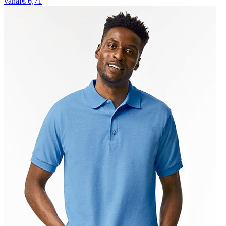
vanaf
€
6,71