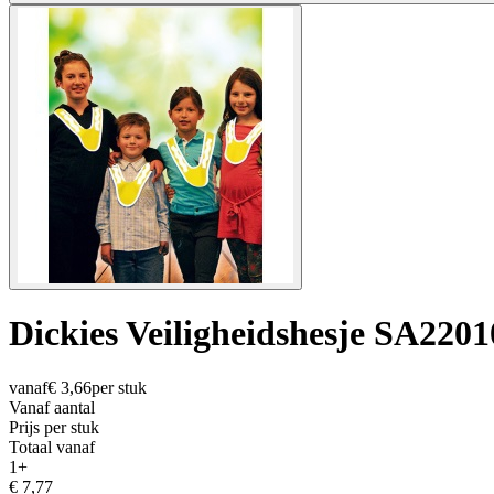
Dickies Veiligheidshesje SA2201
vanaf
€
3,66
per stuk
Vanaf aantal
Prijs per stuk
Totaal vanaf
1
+
€
7,77