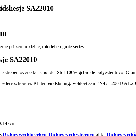
eidshesje SA22010
10
rpe prijzen in kleine, middel en grote series
esje SA22010
ende strepen over elke schouder Stof 100% gebreide polyester tricot G
 iedere schouder. Klittenbandsluiting. Voldoet aan EN471:2003+A1:2007
2/147cm
ls
Dickies werkbroeken
,
Dickies
werkschoenen
of bij
Dickies werk