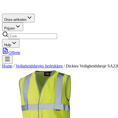
Onze artikelen
Prijzen
Hulp
Offerte
Home
/
Veiligheidshesjes bedrukken
/
Dickies Veiligheidshesje SA2