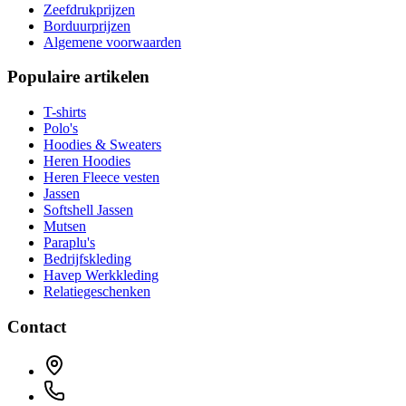
Zeefdrukprijzen
Borduurprijzen
Algemene voorwaarden
Populaire artikelen
T-shirts
Polo's
Hoodies & Sweaters
Heren Hoodies
Heren Fleece vesten
Jassen
Softshell Jassen
Mutsen
Paraplu's
Bedrijfskleding
Havep Werkkleding
Relatiegeschenken
Contact