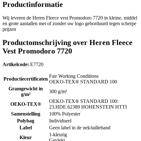
Productinformatie
Wij leveren de Heren Fleece vest Promodoro 7720 in kleine, middel
en grote aantallen met of zonder uw logo geborduurd tegen scherpe
prijzen
Productomschrijving over Heren Fleece
Vest Promodoro 7720
Artikelcode:
E7720
Fair Working Conditions
Productiecertificaten
OEKO-TEX® STANDARD 100
Gramgewicht in
300 g/m²
g/m²
OEKO-TEX® STANDARD 100:
OEKO-TEX®
23.HDE.62389 HOHENSTEIN HTTI
Samenstelling
100% Polyester
Polybag
Individueel
Label
Geen label in de nek/tailleband
1-kleurig
Kleur
Gevlekt