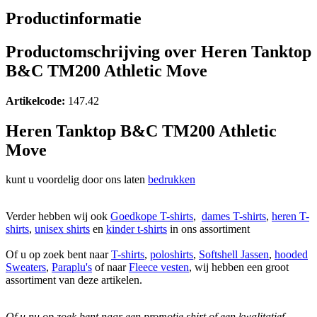
Productinformatie
Productomschrijving over Heren Tanktop
B&C TM200 Athletic Move
Artikelcode:
147.42
Heren Tanktop B&C TM200 Athletic
Move
kunt u voordelig door ons laten
bedrukken
Verder hebben wij ook
Goedkope T-shirts
,
dames
T-shirts
,
heren
T-
shirts
,
unisex
shirts
en
kinder
t-shirts
in ons assortiment
Of u op zoek bent naar
T-shirts
,
poloshirts
,
Softshell Jassen
,
hooded
Sweaters
,
Paraplu's
of naar
Fleece vesten
, wij hebben een groot
assortiment van deze artikelen.
Of u nu op zoek bent naar een promotie shirt of een kwalitatief