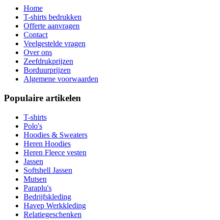
Home
T-shirts bedrukken
Offerte aanvragen
Contact
Veelgestelde vragen
Over ons
Zeefdrukprijzen
Borduurprijzen
Algemene voorwaarden
Populaire artikelen
T-shirts
Polo's
Hoodies & Sweaters
Heren Hoodies
Heren Fleece vesten
Jassen
Softshell Jassen
Mutsen
Paraplu's
Bedrijfskleding
Havep Werkkleding
Relatiegeschenken