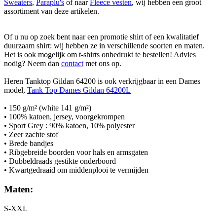
Sweaters
,
Paraplu's
of naar
Fleece vesten
, wij hebben een groot
assortiment van deze artikelen.
Of u nu op zoek bent naar een promotie shirt of een kwalitatief
duurzaam shirt: wij hebben ze in verschillende soorten en maten.
Het is ook mogelijk om t-shirts onbedrukt te bestellen! Advies
nodig? Neem dan
contact
met ons op.
Heren Tanktop Gildan 64200 is ook verkrijgbaar in een Dames
model,
Tank Top Dames Gildan 64200L
• 150 g/m² (white 141 g/m²)
• 100% katoen, jersey, voorgekrompen
• Sport Grey : 90% katoen, 10% polyester
• Zeer zachte stof
• Brede bandjes
• Ribgebreide boorden voor hals en armsgaten
• Dubbeldraads gestikte onderboord
• Kwartgedraaid om middenplooi te vermijden
Maten:
S-XXL