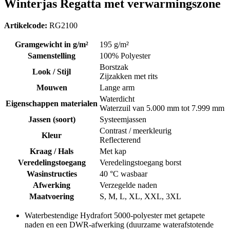
Winterjas Regatta met verwarmingszone
Artikelcode:
RG2100
Gramgewicht in g/m²
195 g/m²
Samenstelling
100% Polyester
Borstzak
Look / Stijl
Zijzakken met rits
Mouwen
Lange arm
Waterdicht
Eigenschappen materialen
Waterzuil van 5.000 mm tot 7.999 mm
Jassen (soort)
Systeemjassen
Contrast / meerkleurig
Kleur
Reflecterend
Kraag / Hals
Met kap
Veredelingstoegang
Veredelingstoegang borst
Wasinstructies
40 °C wasbaar
Afwerking
Verzegelde naden
Maatvoering
S, M, L, XL, XXL, 3XL
Waterbestendige Hydrafort 5000-polyester met getapete
naden en een DWR-afwerking (duurzame waterafstotende