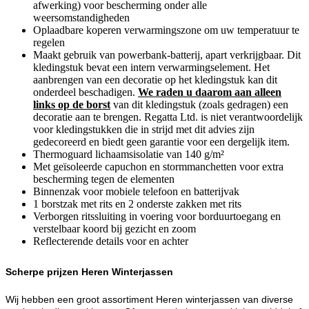
afwerking) voor bescherming onder alle
weersomstandigheden
Oplaadbare koperen verwarmingszone om uw temperatuur te
regelen
Maakt gebruik van powerbank-batterij, apart verkrijgbaar. Dit
kledingstuk bevat een intern verwarmingselement. Het
aanbrengen van een decoratie op het kledingstuk kan dit
onderdeel beschadigen.
We raden u daarom aan alleen
links op de borst
van dit kledingstuk (zoals gedragen) een
decoratie aan te brengen. Regatta Ltd. is niet verantwoordelijk
voor kledingstukken die in strijd met dit advies zijn
gedecoreerd en biedt geen garantie voor een dergelijk item.
Thermoguard lichaamsisolatie van 140 g/m²
Met geïsoleerde capuchon en stormmanchetten voor extra
bescherming tegen de elementen
Binnenzak voor mobiele telefoon en batterijvak
1 borstzak met rits en 2 onderste zakken met rits
Verborgen ritssluiting in voering voor borduurtoegang en
verstelbaar koord bij gezicht en zoom
Reflecterende details voor en achter
Scherpe prijzen Heren Winterjassen
Wij hebben een groot assortiment Heren winterjassen van diverse