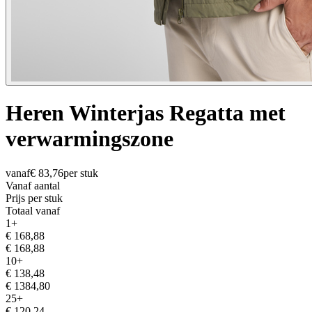
Heren Winterjas Regatta met
verwarmingszone
vanaf
€
83,76
per stuk
Vanaf aantal
Prijs per stuk
Totaal vanaf
1
+
€
168,88
€
168,88
10
+
€
138,48
€
1384,80
25
+
€
120,24