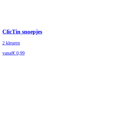
ClicTin snoepjes
2
kleur
en
vanaf
€
0,99