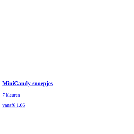
MiniCandy snoepjes
7
kleur
en
vanaf
€
1,06