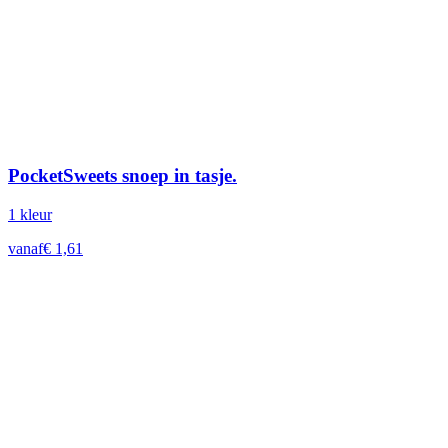
PocketSweets snoep in tasje.
1
kleur
vanaf
€
1,61