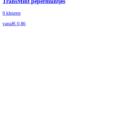
TransMint pepermuntjes
9
kleur
en
vanaf
€
0,86