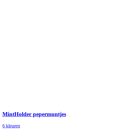
MintHolder pepermuntjes
6
kleur
en