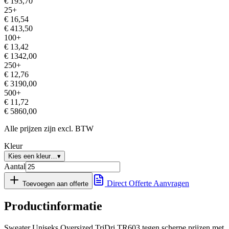
€
193,70
25
+
€
16,54
€
413,50
100
+
€
13,42
€
1342,00
250
+
€
12,76
€
3190,00
500
+
€
11,72
€
5860,00
Alle prijzen zijn excl. BTW
Kleur
Kies een kleur…
▾
Aantal
Direct Offerte Aanvragen
Toevoegen aan offerte
Productinformatie
Sweater Uniseks Oversized TriDri TR603 tegen scherpe prijzen met