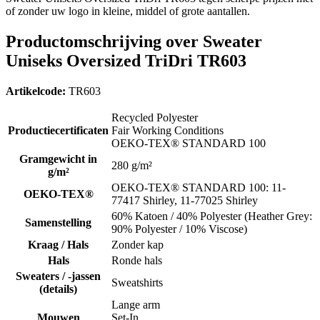
of zonder uw logo in kleine, middel of grote aantallen.
Productomschrijving over Sweater
Uniseks Oversized TriDri TR603
Artikelcode:
TR603
Recycled Polyester
Productiecertificaten
Fair Working Conditions
OEKO-TEX® STANDARD 100
Gramgewicht in
280 g/m²
g/m²
OEKO-TEX® STANDARD 100: 11-
OEKO-TEX®
77417 Shirley, 11-77025 Shirley
60% Katoen / 40% Polyester (Heather Grey:
Samenstelling
90% Polyester / 10% Viscose)
Kraag / Hals
Zonder kap
Hals
Ronde hals
Sweaters / -jassen
Sweatshirts
(details)
Lange arm
Mouwen
Set-In