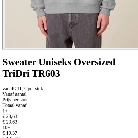
Sweater Uniseks Oversized
TriDri TR603
vanaf
€
11,72
per stuk
Vanaf aantal
Prijs per stuk
Totaal vanaf
1
+
€
23,63
€
23,63
10
+
€
19,37