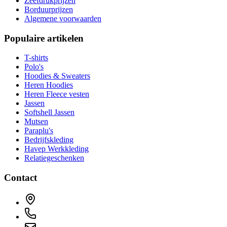
Zeefdrukprijzen
Borduurprijzen
Algemene voorwaarden
Populaire artikelen
T-shirts
Polo's
Hoodies & Sweaters
Heren Hoodies
Heren Fleece vesten
Jassen
Softshell Jassen
Mutsen
Paraplu's
Bedrijfskleding
Havep Werkkleding
Relatiegeschenken
Contact