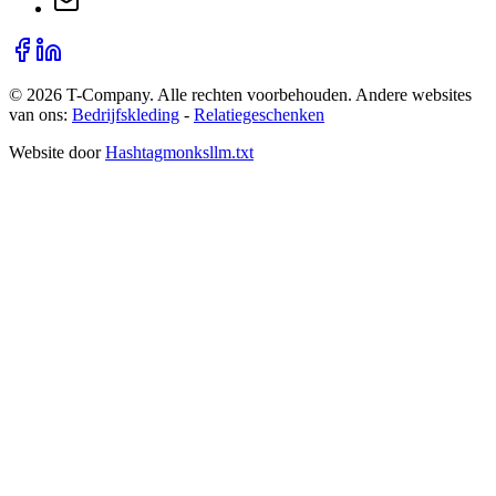
©
2026
T-Company
. Alle rechten voorbehouden.
Andere websites
van ons:
Bedrijfskleding
-
Relatiegeschenken
Website door
Hashtagmonks
llm.txt