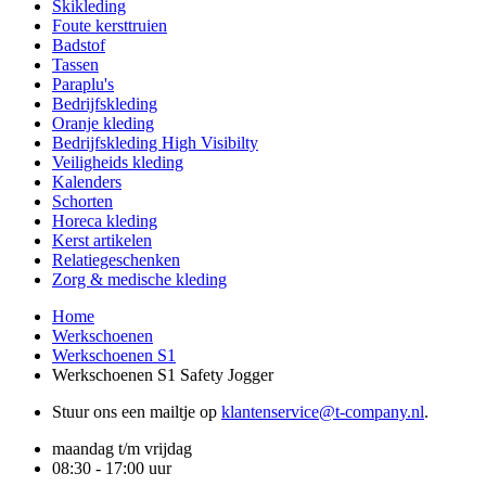
Skikleding
Foute kersttruien
Badstof
Tassen
Paraplu's
Bedrijfskleding
Oranje kleding
Bedrijfskleding High Visibilty
Veiligheids kleding
Kalenders
Schorten
Horeca kleding
Kerst artikelen
Relatiegeschenken
Zorg & medische kleding
Home
Werkschoenen
Werkschoenen S1
Werkschoenen S1 Safety Jogger
Stuur ons een mailtje op
klantenservice@t-company.nl
.
maandag t/m vrijdag
08:30 - 17:00 uur