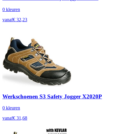
0
kleur
en
vanaf
€
32,23
Werkschoenen S3 Safety Jogger X2020P
0
kleur
en
vanaf
€
31,68