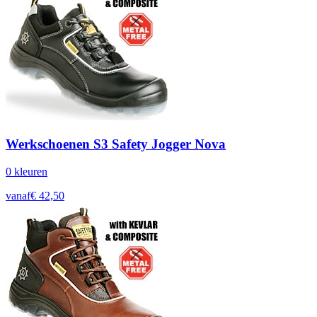
Werkschoenen S3 Safety Jogger Nova
0
kleur
en
vanaf
€
42,50