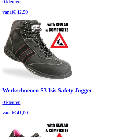
0
kleur
en
vanaf
€
42,50
Werkschoenen S3 Isis Safety Jogger
0
kleur
en
vanaf
€
41,00