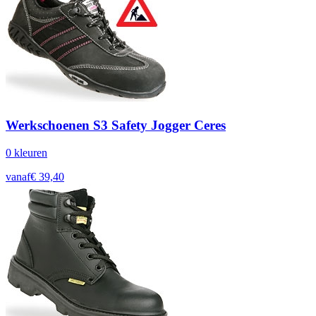
Werkschoenen S3 Safety Jogger Ceres
0
kleur
en
vanaf
€
39,40