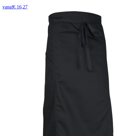
vanaf
€
16,27