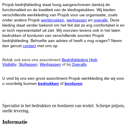
Projob bedrijfskleding staat hoog aangeschreven dankzij de
functionaliteit en de kwaliteit van de kledingstukken. Wij bieden
verschillende werkkleding van Projob voor uw organisatie, zoals
onder andere Projob
werkbroeken
,
werkjassen
en
overalls
. Deze
kleding staat verder bekend om het feit dat ze erg comfortabel is en
er toch representatief uit ziet. Wij voorzien tevens ook in het laten
bedrukken of borduren van verschillende soorten Projob
bedrijfskleding. Behoefte aan advies of heeft u nog vragen? Neem
dan gerust
contact
met ons op.
Bekijk ook eens ons assortiment
Bedrijfskleding High
Visibility
,
Stofjassen
,
Werkjassen
of bij
Overalls
U vind bij ons een groot assortiment Projob werkkleding die wij voor
u voordelig kunnen
bedrukken
of
borduren
Specialist in het bedrukken en borduren van textiel. Scherpe prijzen,
snelle levering.
Informatie