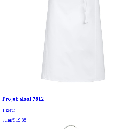
Projob sloof 7812
1
kleur
vanaf
€
19,88