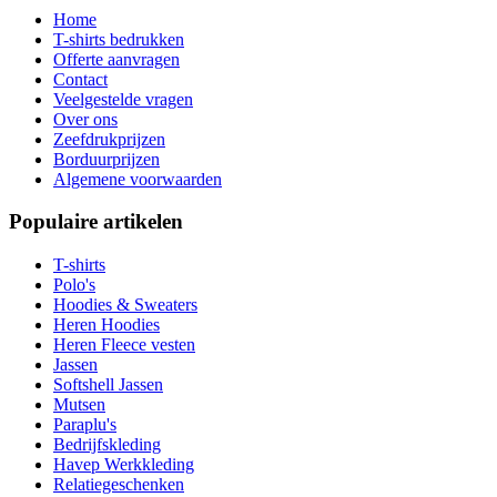
Home
T-shirts bedrukken
Offerte aanvragen
Contact
Veelgestelde vragen
Over ons
Zeefdrukprijzen
Borduurprijzen
Algemene voorwaarden
Populaire artikelen
T-shirts
Polo's
Hoodies & Sweaters
Heren Hoodies
Heren Fleece vesten
Jassen
Softshell Jassen
Mutsen
Paraplu's
Bedrijfskleding
Havep Werkkleding
Relatiegeschenken