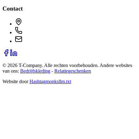
Contact
©
2026
T-Company
. Alle rechten voorbehouden.
Andere websites
van ons:
Bedrijfskleding
-
Relatiegeschenken
Website door
Hashtagmonks
llm.txt