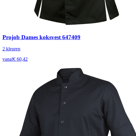
Projob Dames koksvest 647409
2
kleur
en
vanaf
€
60,42