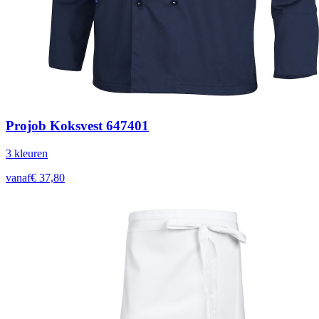
Projob Koksvest 647401
3
kleur
en
vanaf
€
37,80