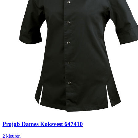
Projob Dames Koksvest 647410
2
kleur
en