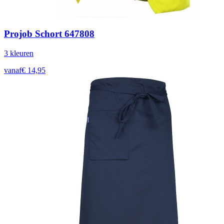
Projob Schort 647808
3
kleur
en
vanaf
€
14,95