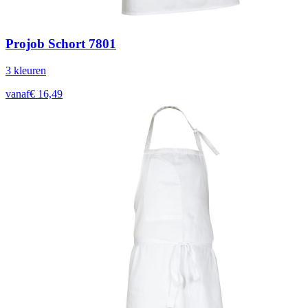
Projob Schort 7801
3
kleur
en
vanaf
€
16,49