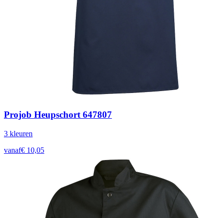
Projob Heupschort 647807
3
kleur
en
vanaf
€
10,05