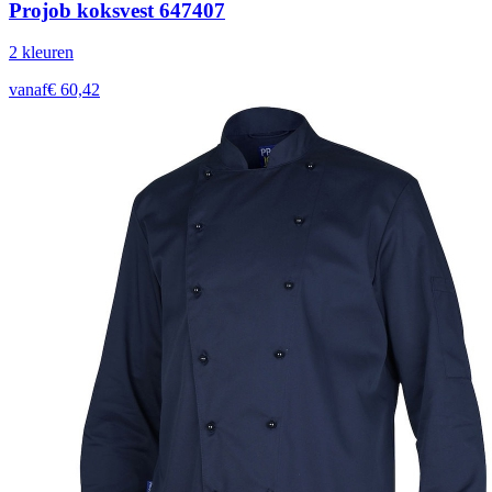
Projob koksvest 647407
2
kleur
en
vanaf
€
60,42