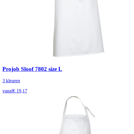
Projob Sloof 7802 size L
3
kleur
en
vanaf
€
19,17