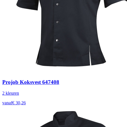
Projob Koksvest 647408
2
kleur
en
vanaf
€
30,26