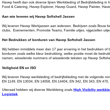
Havep heeft dan ook diverse lijnen Werkkleding of Bedrijfskleding i
Food & Catering, Havep Explorer, Havep Guard, Havep Painter, Havep
Aan wie leveren wij Havep Softshell Jassen
Wij leveren Havep Werkjassen aan iedereen. Bedrijven zoals Bouw bedr
clubs, Evenementen, Promotie Teams, Familie uitjes, vijgezellen uitje
Het Bedrukken of borduren van Havep Softshell Jassen
Wij hebben inmiddels meer dan 17 jaar ervaring in het bedrukken of b
borduren zoals welke kleur bedrukking, welke positie moet de bedru
namen, wisselende nummers of wisselende teksten op Havep Softshell J
Veiligheid EN en ISO
Wij leveren Havep werkkleding of bedrijfskleding met de volgende no
EN 1149, EN 13034, EN 14058, EN 14404, EN 342, EN 343, EN 470,
Uiteraad hebben wij diverse Werkkleing zoals
High Visibilty werkkl
Logistiek
.