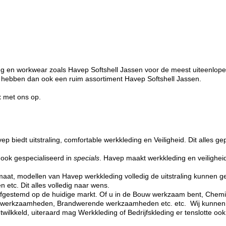
eding en workwear zoals Havep Softshell Jassen voor de meest uiteenlo
j hebben dan ook een ruim assortiment Havep Softshell Jassen.
t
met ons op.
p biedt uitstraling, comfortable werkkleding en Veiligheid. Dit alles g
 ook gespecialiseerd in
specials
. Havep maakt werkkleding en veilighei
maat, modellen van Havep werkkleding volledig de uitstraling kunnen gev
 etc. Dit alles volledig naar wens.
 afgestemd op de huidige markt. Of u in de Bouw werkzaam bent, Chemi
tische werkzaamheden, Brandwerende werkzaamheden etc. etc. Wij kunne
ilkkeld, uiteraard mag Werkkleding of Bedrijfskleding er tenslotte ook