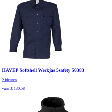
HAVEP Softshell Werkjas 5safety 50383
2
kleur
en
vanaf
€
130,58