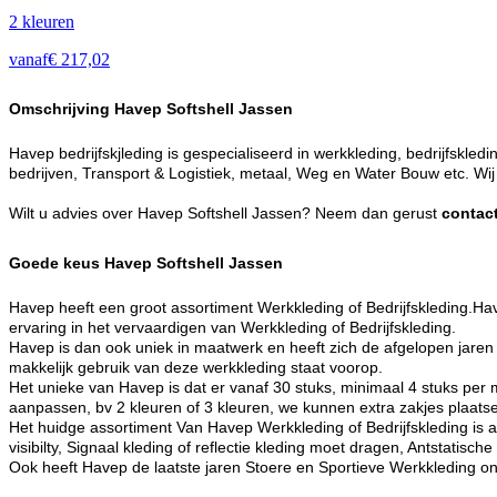
2
kleur
en
vanaf
€
217,02
Omschrijving Havep Softshell Jassen
Havep bedrijfskjleding is gespecialiseerd in werkkleding, bedrijfskl
bedrijven, Transport & Logistiek, metaal, Weg en Water Bouw etc. Wi
Wilt u advies over Havep Softshell Jassen? Neem dan gerust
contac
Goede keus Havep Softshell Jassen
Havep heeft een groot assortiment Werkkleding of Bedrijfskleding.Have
ervaring in het vervaardigen van Werkkleding of Bedrijfskleding.
Havep is dan ook uniek in maatwerk en heeft zich de afgelopen jaren
makkelijk gebruik van deze werkkleding staat voorop.
Het unieke van Havep is dat er vanaf 30 stuks, minimaal 4 stuks per 
aanpassen, bv 2 kleuren of 3 kleuren, we kunnen extra zakjes plaatsen
Het huidge assortiment Van Havep Werkkleding of Bedrijfskleding is
visibilty, Signaal kleding of reflectie kleding moet dragen, Antsta
Ook heeft Havep de laatste jaren Stoere en Sportieve Werkkleding ontw