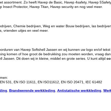
n het assortment. Zo heeft Havep de Basic, Havep 4safety, Havep 5Safe
 Insect Protector, Havep Titan, Havep security en nog veel meer.
ijven, Chemie bedrijven, Weg en water Bouw bedrijven, las bedrijven, 
s, vrienden uitjes en veel meer.
orduren van Havep Softshell Jassen en wij kunnen uw logo en/of tekst 
kking komen of hoe groot de bedrukking zou moeten worden, vraag dan 
assen. Dit doen wij in kleine, middel en grote series. U kunt altijd
co
rmen:
 EN 531, EN ISO 11611, EN ISO11612, EN ISO 20471, IEC 61482
eding
,
Brandwerende werkkleding
,
Antistatische werkkleding
,
Werk